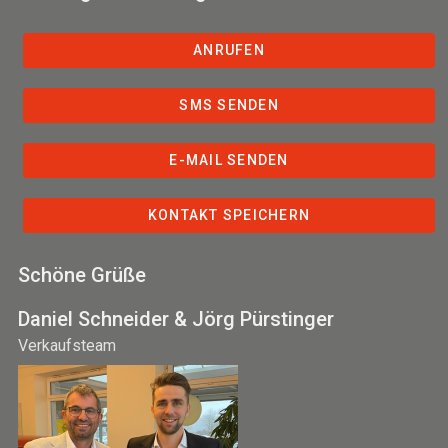
ANRUFEN
SMS SENDEN
E-MAIL SENDEN
KONTAKT SPEICHERN
Schöne Grüße
Daniel Schneider & Jörg Pürstinger
Verkaufsteam